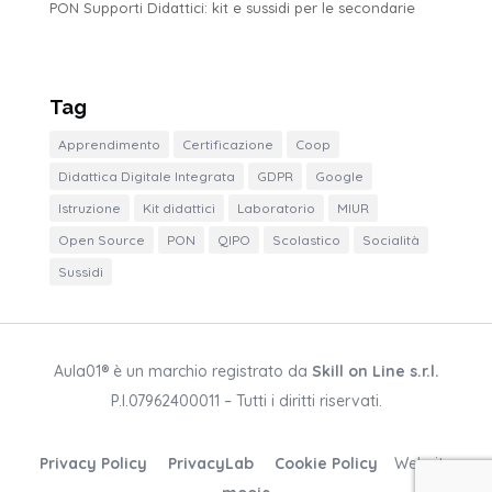
PON Supporti Didattici: kit e sussidi per le secondarie
Tag
Apprendimento
Certificazione
Coop
Didattica Digitale Integrata
GDPR
Google
Istruzione
Kit didattici
Laboratorio
MIUR
Open Source
PON
QIPO
Scolastico
Socialità
Sussidi
Aula01® è un marchio registrato da
Skill on Line s.r.l.
P.I.07962400011 – Tutti i diritti riservati.
Privacy Policy
PrivacyLab
Cookie Policy
Website